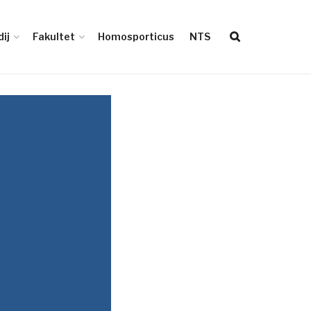
ij
Fakultet
Homosporticus
NTS