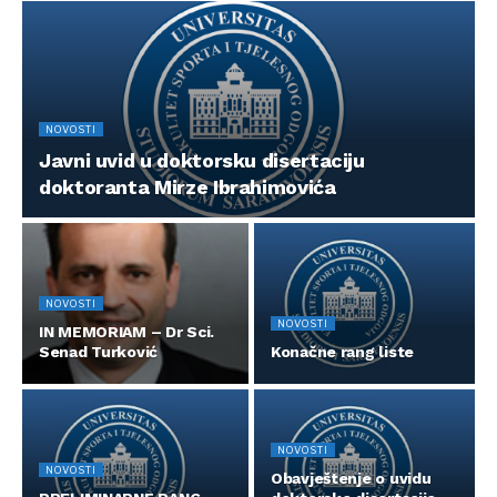
NOVOSTI
Javni uvid u doktorsku disertaciju
doktoranta Mirze Ibrahimovića
NOVOSTI
NOVOSTI
IN MEMORIAM – Dr Sci.
Senad Turković
Konačne rang liste
NOVOSTI
NOVOSTI
Obavještenje o uvidu