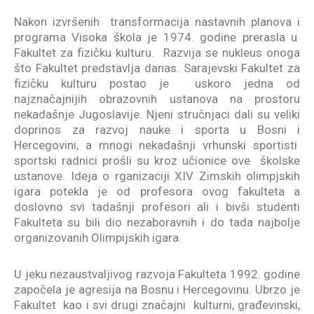
Nakon izvršenih transformacija nastavnih planova i
programa Visoka škola je 1974. godine prerasla u
Fakultet za fizičku kulturu. Razvija se nukleus onoga
što Fakultet predstavlja danas. Sarajevski Fakultet za
fizičku kulturu postao je uskoro jedna od
najznačajnijih obrazovnih ustanova na prostoru
nekadašnje Jugoslavije. Njeni stručnjaci dali su veliki
doprinos za razvoj nauke i sporta u Bosni i
Hercegovini, a mnogi nekadašnji vrhunski sportisti
sportski radnici prošli su kroz učionice ove školske
ustanove. Ideja o rganizaciji XIV Zimskih olimpjskih
igara potekla je od profesora ovog fakulteta a
doslovno svi tadašnji profesori ali i bivši studenti
Fakulteta su bili dio nezaboravnih i do tada najbolje
organizovanih Olimpijskih igara.
U jeku nezaustvaljivog razvoja Fakulteta 1992. godine
započela je agresija na Bosnu i Hercegovinu. Ubrzo je
Fakultet kao i svi drugi značajni kulturni, građevinski,