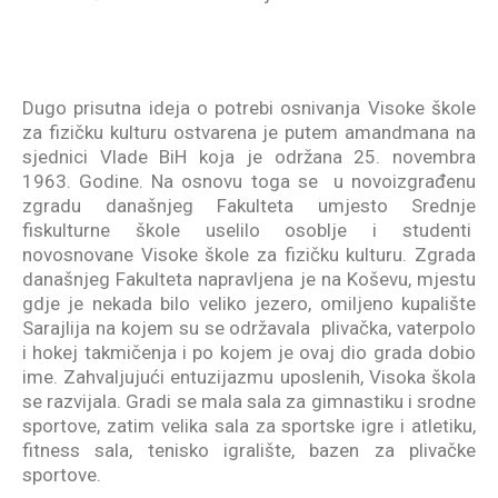
Dugo prisutna ideja o potrebi osnivanja Visoke škole
za fizičku kulturu ostvarena je putem amandmana na
sjednici Vlade BiH koja je održana 25. novembra
1963. Godine. Na osnovu toga se u novoizgrađenu
zgradu današnjeg Fakulteta umjesto Srednje
fiskulturne škole uselilo osoblje i studenti
novosnovane Visoke škole za fizičku kulturu. Zgrada
današnjeg Fakulteta napravljena je na Koševu, mjestu
gdje je nekada bilo veliko jezero, omiljeno kupalište
Sarajlija na kojem su se održavala plivačka, vaterpolo
i hokej takmičenja i po kojem je ovaj dio grada dobio
ime. Zahvaljujući entuzijazmu uposlenih, Visoka škola
se razvijala. Gradi se mala sala za gimnastiku i srodne
sportove, zatim velika sala za sportske igre i atletiku,
fitness sala, tenisko igralište, bazen za plivačke
sportove.