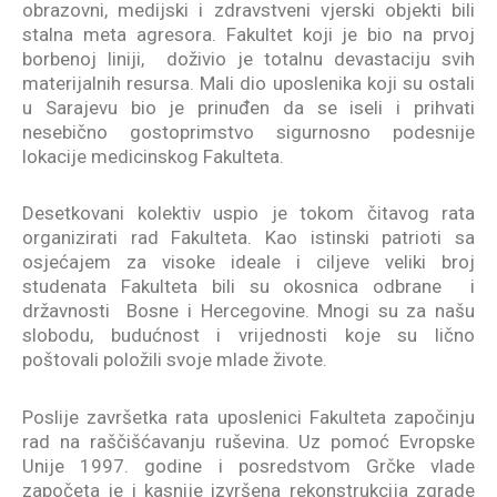
obrazovni, medijski i zdravstveni vjerski objekti bili
stalna meta agresora. Fakultet koji je bio na prvoj
borbenoj liniji, doživio je totalnu devastaciju svih
materijalnih resursa. Mali dio uposlenika koji su ostali
u Sarajevu bio je prinuđen da se iseli i prihvati
nesebično gostoprimstvo sigurnosno podesnije
lokacije medicinskog Fakulteta.
Desetkovani kolektiv uspio je tokom čitavog rata
organizirati rad Fakulteta. Kao istinski patrioti sa
osjećajem za visoke ideale i ciljeve veliki broj
studenata Fakulteta bili su okosnica odbrane i
državnosti Bosne i Hercegovine. Mnogi su za našu
slobodu, budućnost i vrijednosti koje su lično
poštovali položili svoje mlade živote.
Poslije završetka rata uposlenici Fakulteta započinju
rad na raščišćavanju ruševina. Uz pomoć Evropske
Unije 1997. godine i posredstvom Grčke vlade
započeta je i kasnije izvršena rekonstrukcija zgrade