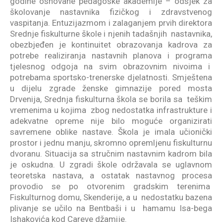
godine osnovane pedagoške akademije – odsjek za
školovanje nastavnika fizičkog i zdravstvenog
vaspitanja. Entuzijazmom i zalaganjem prvih direktora
Srednje fiskulturne škole i njenih tadašnjih nastavnika,
obezbjeđen je kontinuitet obrazovanja kadrova za
potrebe realiziranja nastavnih planova i programa
tjelesnog odgoja na svim obrazovnim nivoima i
potrebama sportsko-trenerske djelatnosti. Smještena
u dijelu zgrade ženske gimnazije pored mosta
Drvenija, Srednja fiskulturna škola se borila sa teškim
vremenima u kojima zbog nedostatka infrastrukture i
adekvatne opreme nije bilo moguće organizirati
savremene oblike nastave. Škola je imala učionički
prostor i jednu manju, skromno opremljenu fiskulturnu
dvoranu. Situacija sa stručnim nastavnim kadrom bila
je oskudna. U zgradi škole održavala se uglavnom
teoretska nastava, a ostatak nastavnog procesa
provodio se po otvorenim gradskim terenima
Fiskulturnog domu, Skenderije, a u nedostatku bazena
plivanje se učilo na Bentbaši i u hamamu Isa-bega
Ishakovića kod Careve džamije.