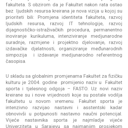
fakulteta. S obzirom da je Fakultet nakon rata ostao
bez ljudskih resursa kreirana je nova vizija u kojoj su
prioriteti bili: Promjena identiteta fakulteta, razvoj
ljudskih resursa, razvoj IT tehnologije, razvoj
dijagnostičko-istraživačkih procedura, permanentno
inoviranje kurikuluma, intenziviranje medjunarodne
suradnje, razmjene i projektno djelovanje, razvoj
izdavačke djelatnosti, organiziranje međunarodnih
simpozija i izdavanje medjunarodno referentnog
časopisa.
U skladu sa globalnim promjenama Fakultet za fizičku
kulturu je 2004. godine promijenio naziv u Fakultet
sporta i tjelesnog odgoja – FASTO. Uz novi naziv
kreirane su i nove vrijednosti koje su postale vodilja
fakultetu u novom vremenu. Fakultet sporta je
intenzivno razvijao nastavni i asstentski kadar
obnovivši u potpunosti nastavno naučni potencijal.
Vijeće nastavnika sporta je najmladje vijeće
Univerziteta u Sarajevu sa najmanjim prosjekom