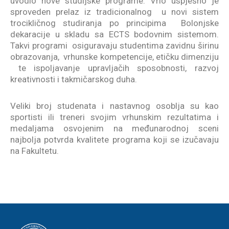
uvodio nove studijske programe. Vrlo uspješno je
sproveden prelaz iz tradicionalnog u novi sistem
trocikličnog studiranja po principima Bolonjske
dekaracije u skladu sa ECTS bodovnim sistemom.
Takvi programi osiguravaju studentima zavidnu širinu
obrazovanja, vrhunske kompetencije, etičku dimenziju
te ispoljavanje upravljačih sposobnosti, razvoj
kreativnosti i takmičarskog duha.
Veliki broj studenata i nastavnog osoblja su kao
sportisti ili treneri svojim vrhunskim rezultatima i
medaljama osvojenim na međunarodnoj sceni
najbolja potvrda kvalitete programa koji se izučavaju
na Fakultetu.