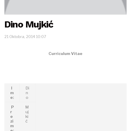
Dino Mujkić
21 Oktobra, 2014 10:07
Curriculum Vitae
I
Di
m
n
e:
o
P
M
r
uj
e
ki
zi
ć
m
e: