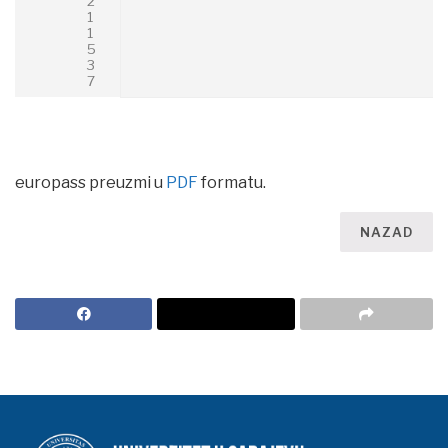
2
1
1
5
3
7
europass preuzmi u
PDF
formatu.
NAZAD