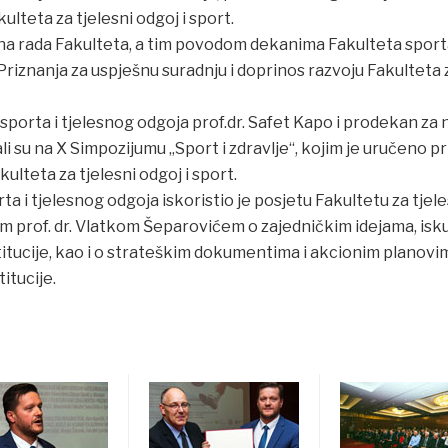
ulteta za tjelesni odgoj i sport.
na rada Fakulteta, a tim povodom dekanima Fakulteta sporta 
riznanja za uspješnu suradnju i doprinos razvoju Fakulteta za
sporta i tjelesnog odgoja prof.dr. Safet Kapo i prodekan za n
i su na X Simpozijumu „Sport i zdravlje“, kojim je uručeno pr
ulteta za tjelesni odgoj i sport.
 i tjelesnog odgoja iskoristio je posjetu Fakultetu za tjeles
 prof. dr. Vlatkom Šeparovićem o zajedničkim idejama, isku
itucije, kao i o strateškim dokumentima i akcionim planovima
titucije.