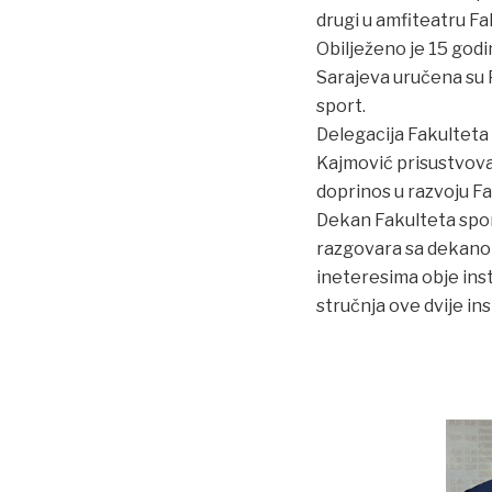
drugi u amfiteatru Fak
Obilježeno je 15 godi
Sarajeva uručena su P
sport.
Delegacija Fakulteta 
Kajmović prisustvoval
doprinos u razvoju Fak
Dekan Fakulteta sporta
razgovara sa dekanom
ineteresima obje inst
stručnja ove dvije ins