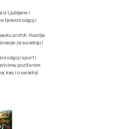
iz Ljubljane i
 tjelesni odgoj i
auku prof.dr. Husnija
iznanje za suradnju i
ni odgoj i sport i
stvima, pozitivnim
, kao i o saradnji