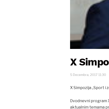
X Simpoz
5 Decembra, 2017 11:30
X Simpozija „Sport i z
Dvodnevni program X 
aktualnim temama prat