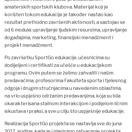
amaterskih sportskih klubova. Materijal koji je
korišten tokom edukacije je također nastao kao
rezultat prethodno završenih aktivnosti, a sastojao se
od 6 modula: upravljanje ljudskim resursima, upravljanje
događajima, marketing, finansijski menadžment i
projekt menadžment.
Po završetku SportGo edukacije, učesnicima su
dodijeljeni i certifikati za učešće u edukacijskom
programu. Ovim putem se želimo zahvaliti i našim
predavačima, profesorima Fakulteta sporta i tjelesnog
odgoja i drugim stručnjacima u navedenim oblastima,
na vrlo uspješno održanim predavanjima, koja su bila
okarakterisana stalnom interakcijom i podijelom ličnim
iskustava i praksi, a sve u cilju što uspješnije edukacije.
Realizacija SportGo projekta se nastavlja sve do juna
2017. godine, kada je i planirano zatvaranje projekta.