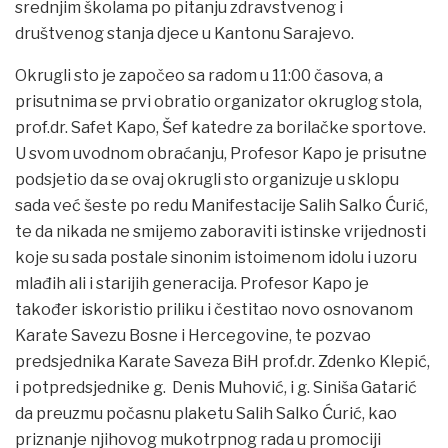
srednjim školama po pitanju zdravstvenog i
društvenog stanja djece u Kantonu Sarajevo.
Okrugli sto je započeo sa radom u 11:00 časova, a
prisutnima se prvi obratio organizator okruglog stola,
prof.dr. Safet Kapo, Šef katedre za borilačke sportove.
U svom uvodnom obraćanju, Profesor Kapo je prisutne
podsjetio da se ovaj okrugli sto organizuje u sklopu
sada već šeste po redu Manifestacije Salih Salko Ćurić,
te da nikada ne smijemo zaboraviti istinske vrijednosti
koje su sada postale sinonim istoimenom idolu i uzoru
mlađih ali i starijih generacija. Profesor Kapo je
također iskoristio priliku i čestitao novo osnovanom
Karate Savezu Bosne i Hercegovine, te pozvao
predsjednika Karate Saveza BiH prof.dr. Zdenko Klepić,
i potpredsjednike g. Denis Muhović, i g. Siniša Gatarić
da preuzmu počasnu plaketu Salih Salko Ćurić, kao
priznanje njihovog mukotrpnog rada u promociji