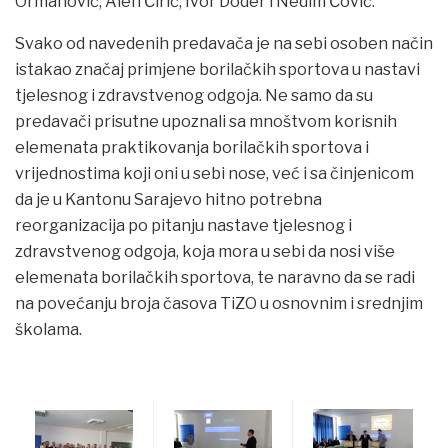
Ormanović, Alen Ćirić, Ivor Doder i Nedim Čović.
Svako od navedenih predavača je na sebi osoben način
istakao značaj primjene borilačkih sportova u nastavi
tjelesnog i zdravstvenog odgoja. Ne samo da su
predavači prisutne upoznali sa mnoštvom korisnih
elemenata praktikovanja borilačkih sportova i
vrijednostima koji oni u sebi nose, već i sa činjenicom
da je u Kantonu Sarajevo hitno potrebna
reorganizacija po pitanju nastave tjelesnog i
zdravstvenog odgoja, koja mora u sebi da nosi više
elemenata borilačkih sportova, te naravno da se radi
na povećanju broja časova TiZO u osnovnim i srednjim
školama.