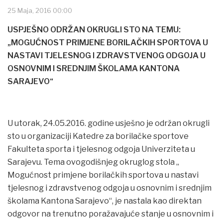
25 Maja, 2016 00:00
USPJEŠNO ODRŽAN OKRUGLI STO NA TEMU:
„MOGUĆNOST PRIMJENE BORILAČKIH SPORTOVA U
NASTAVI TJELESNOG I ZDRAVSTVENOG ODGOJA U
OSNOVNIM I SREDNJIM ŠKOLAMA KANTONA
SARAJEVO“
U utorak, 24.05.2016. godine usješno je održan okrugli
sto u organizaciji Katedre za borilačke sportove
Fakulteta sporta i tjelesnog odgoja Univerziteta u
Sarajevu. Tema ovogodišnjeg okruglog stola „
Mogućnost primjene borilačkih sportova u nastavi
tjelesnog i zdravstvenog odgoja u osnovnim i srednjim
školama Kantona Sarajevo“, je nastala kao direktan
odgovor na trenutno poražavajuće stanje u osnovnim i