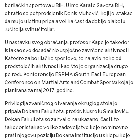
borilačkih sportova u BiH. U ime Karate Saveza BiH,
obratio se potpredsjenik Denis Muhović, koji je istakao
da mu je u istinu pripala velika čast da dobije plaketu
„učitelja svih učitelja“.
U nastavku svog obraćanja, profesor Kapo je također
istakao sve dosadašnje uspješno završene aktivnosti
Katedre za borilačke sportove, te najavio neke od
predstojećih aktivnosti kao što je organizacija druge
po redu Konferencije ESPMA (South-East European
Conference on Martial Arts and Combat Sports) koja je
planirana za maj 2017. godine.
Privilegija zvaničnog otvaranja okruglog stola je
pripala Dekanu Fakulteta, prof.dr. Nusretu Smajloviću.
Dekan Fakulteta se zahvalio na ukazanoj časti, te
također istakao veliko zadovoljstvo koje neminovno
prati njegovu poziciju Dekana institucije u sklopu koje