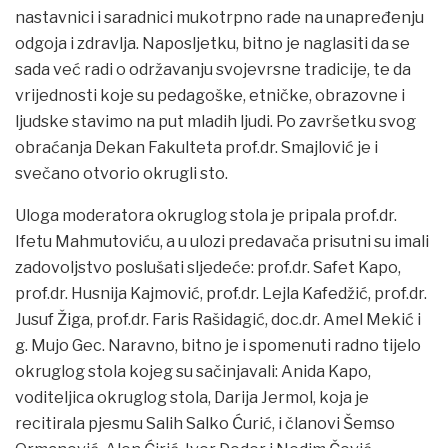
nastavnici i saradnici mukotrpno rade na unapređenju
odgoja i zdravlja. Naposljetku, bitno je naglasiti da se
sada već radi o održavanju svojevrsne tradicije, te da
vrijednosti koje su pedagoške, etničke, obrazovne i
ljudske stavimo na put mladih ljudi. Po završetku svog
obraćanja Dekan Fakulteta prof.dr. Smajlović je i
svečano otvorio okrugli sto.
Uloga moderatora okruglog stola je pripala prof.dr.
Ifetu Mahmutoviću, a u ulozi predavača prisutni su imali
zadovoljstvo poslušati sljedeće: prof.dr. Safet Kapo,
prof.dr. Husnija Kajmović, prof.dr. Lejla Kafedžić, prof.dr.
Jusuf Žiga, prof.dr. Faris Rašidagić, doc.dr. Amel Mekić i
g. Mujo Gec. Naravno, bitno je i spomenuti radno tijelo
okruglog stola kojeg su sačinjavali: Anida Kapo,
voditeljica okruglog stola, Darija Jermol, koja je
recitirala pjesmu Salih Salko Ćurić, i članovi Šemso