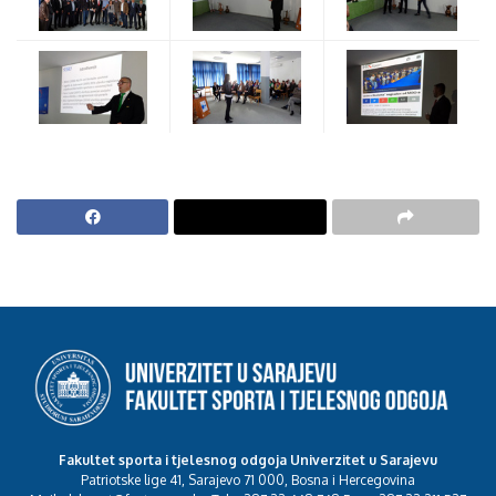
Fakultet sporta i tjelesnog odgoja Univerzitet u Sarajevu
Patriotske lige 41, Sarajevo 71 000, Bosna i Hercegovina