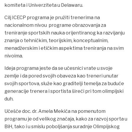
komiteta i Univerziteta u Delawaru.
Cilj ICECP programa je pružiti trenerima na
nacionalnom nivou programe obrazovanja za
treniranje sportskih nauka orijentiranog ka razvijanju
znanja o tehničkim, teorijskim, konceptualnim,
menadžerskim i etičkim aspektima treniranja na svim
nivoima.
Ideja programa jeste da se učesnici vrate u svoje
zemlje i da pored svojih obaveza kao treneri unutar
svojih sportova, služe kao graditelji temelja za buduće
generacije trenera i sportista šireći pri tom olimpijski
duh.
Učešće doc. dr. Amela Mekića na pomenutom
programu je od velikog značaja, kako za razvoj sporta u
BiH, tako i u smislu poboljšanja suradnje Olimpijskog