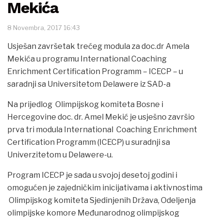
Mekića
8 Novembra, 2017 16:43
Usješan završetak trećeg modula za doc.dr Amela
Mekića u programu International Coaching
Enrichment Certification Programm – ICECP – u
saradnji sa Universitetom Delawere iz SAD-a
Na prijedlog Olimpijskog komiteta Bosne i
Hercegovine doc. dr. Amel Mekić je usješno završio
prva tri modula International Coaching Enrichment
Certification Programm (ICECP) u suradnji sa
Univerzitetom u Delawere-u.
Program ICECP je sada u svojoj desetoj godini i
omogućen je zajedničkim inicijativama i aktivnostima
Olimpijskog komiteta Sjedinjenih Država, Odeljenja
olimpijske komore Međunarodnog olimpijskog