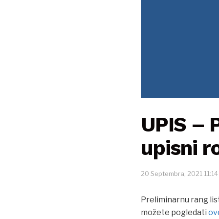
UPIS – P
upisni r
20 Septembra, 2021 11:14
Preliminarnu rang list
možete pogledati
ov