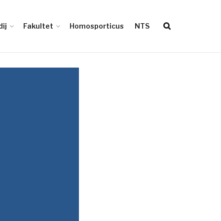
ij
Fakultet
Homosporticus
NTS