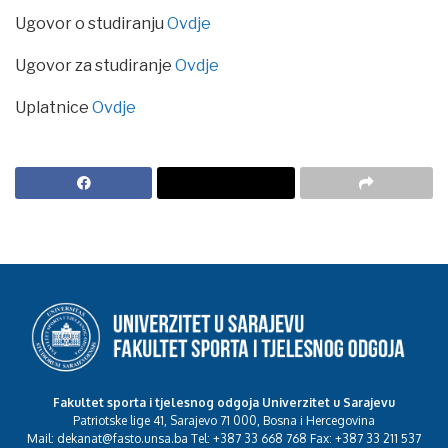
Ugovor o studiranju
Ovdje
Ugovor za studiranje
Ovdje
Uplatnice
Ovdje
Fakultet sporta i tjelesnog odgoja Univerzitet u Sarajevu
Patriotske lige 41, Sarajevo 71 000, Bosna i Hercegovina
Mail: dekanat@fasto.unsa.ba Tel: +387 33 668 768 Fax: +387 33 211 537