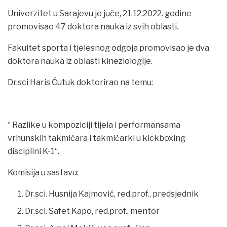
Univerzitet u Sarajevu je juče, 21.12.2022. godine
promovisao 47 doktora nauka iz svih oblasti.
Fakultet sporta i tjelesnog odgoja promovisao je dva
doktora nauka iz oblasti kineziologije.
Dr.sci Haris Ćutuk doktorirao na temu:
“ Razlike u kompoziciji tijela i performansama
vrhunskih takmičara i takmičarki u kickboxing
disciplini K-1“.
Komisija u sastavu:
Dr.sci. Husnija Kajmović, red.prof., predsjednik
Dr.sci. Safet Kapo, red.prof., mentor