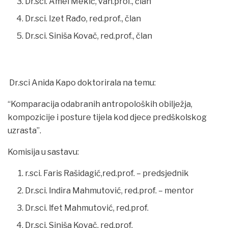
Dr.sci. Amel Mekić, van.prof., član
Dr.sci. Izet Rađo, red.prof., član
Dr.sci. Siniša Kovač, red.prof., član
Dr.sci Anida Kapo doktorirala na temu:
“Komparacija odabranih antropoloških obilježja,
kompozicije i posture tijela kod djece predškolskog
uzrasta”.
Komisija u sastavu:
r.sci. Faris Rašidagić,red.prof. – predsjednik
Dr.sci. lndira Mahmutović, red.prof. – mentor
Dr.sci. lfet Mahmutović, red.prof.
Dr.sci. Siniša Kovač. red.prof.