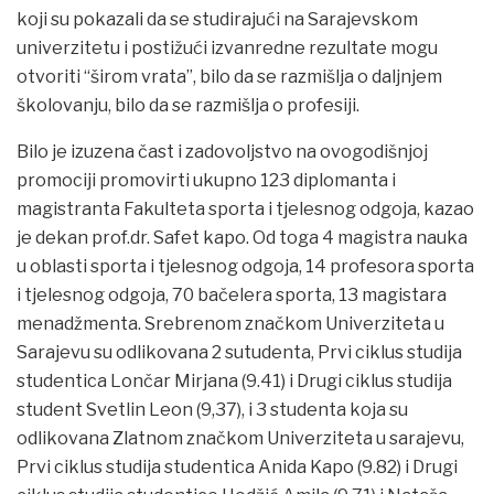
koji su pokazali da se studirajući na Sarajevskom
univerzitetu i postižući izvanredne rezultate mogu
otvoriti “širom vrata”, bilo da se razmišlja o daljnjem
školovanju, bilo da se razmišlja o profesiji.
Bilo je izuzena čast i zadovoljstvo na ovogodišnjoj
promociji promovirti ukupno 123 diplomanta i
magistranta Fakulteta sporta i tjelesnog odgoja, kazao
je dekan prof.dr. Safet kapo. Od toga 4 magistra nauka
u oblasti sporta i tjelesnog odgoja, 14 profesora sporta
i tjelesnog odgoja, 70 bačelera sporta, 13 magistara
menadžmenta. Srebrenom značkom Univerziteta u
Sarajevu su odlikovana 2 sutudenta, Prvi ciklus studija
studentica Lončar Mirjana (9.41) i Drugi ciklus studija
student Svetlin Leon (9,37), i 3 studenta koja su
odlikovana Zlatnom značkom Univerziteta u sarajevu,
Prvi ciklus studija studentica Anida Kapo (9.82) i Drugi