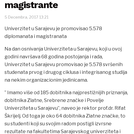
magistrante
5 Decembra, 2017 13:21
Univerzitet u Sarajevu je promovisao 5.578
diplomanata i magistranata
Na dan osnivanja Univerziteta u Sarajevu, koji u ovoj
godini navršava 68 godina postojanja i rada,
Univerzitet u Sarajevu promovisao je 5.578 svršenih
studenata prvog i drugog ciklusa i integrisanog studija
na nekim organizacionim jedinicama.
” Imamo više od 185 dobitnika najprestižnijih priznanja,
dobitnika Zlatne, Srebrene značke i Povelje
Univerziteta u Sarajevu”, naveo je rektor prof.dr. Rifat
Škrijelj. Od toga je oko 64 dobitnika Zlatne značke, to
su studenti koji su svojim radom postigli izvrsne
rezultate na fakultetima Sarajevskog univerziteta i