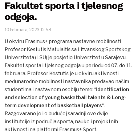
Fakultet sporta i tjelesnog
odgoja.
10 Februara, 2023 12:58
U okviru Erasmus+ programa nastavne mobilnosti
Profesor
Kestutis
Matulaitis sa Litvanskog Sportskog
Univerziteta (LSU) je posjetio Univerzitet u Sarajevu,
Fakultet sporta i tjelsnog odgoja u periodu od 07. do 11.
februara. Profesor
Kestutis
je u okviru aktivnosti
međunarodne mobilnosti nastavnika predavao našim
studentima i nastavnom osoblju teme: “
Identification
and selection of young basketball talents & Long-
term development of basketball players
“.
Razgovarano je i o budućoj saradnji ove dvije
institutcije iz područja sporta, nauke i projektnih
aktivnosti na platformi Erasmus+ Sport.