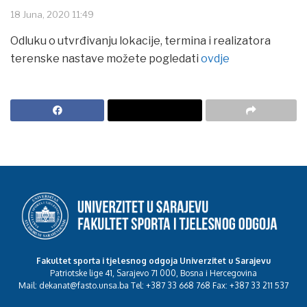
18 Juna, 2020 11:49
Odluku o utvrđivanju lokacije, termina i realizatora
terenske nastave možete pogledati
ovdje
Fakultet sporta i tjelesnog odgoja Univerzitet u Sarajevu
Patriotske lige 41, Sarajevo 71 000, Bosna i Hercegovina
Mail: dekanat@fasto.unsa.ba Tel: +387 33 668 768 Fax: +387 33 211 537