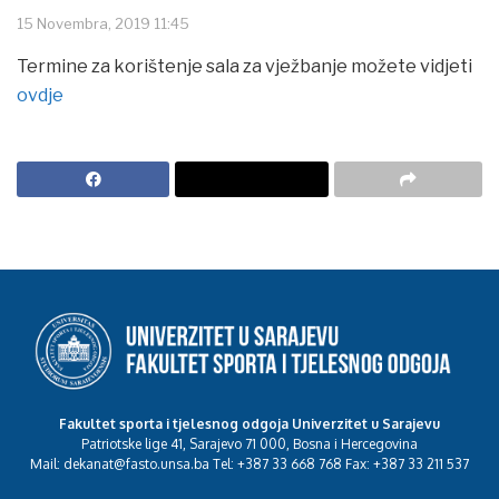
15 Novembra, 2019 11:45
Termine za korištenje sala za vježbanje možete vidjeti
ovdje
Fakultet sporta i tjelesnog odgoja Univerzitet u Sarajevu
Patriotske lige 41, Sarajevo 71 000, Bosna i Hercegovina
Mail: dekanat@fasto.unsa.ba Tel: +387 33 668 768 Fax: +387 33 211 537