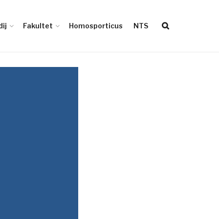
ij
Fakultet
Homosporticus
NTS