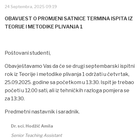
24 Septembra, 2025 09:19
OBAVIJEST O PROMJENI SATNICE TERMINA ISPITA IZ
TEORIJE I METODIKE PLIVANJA 1
Poštovani studenti,
Obavještavamo Vas da će se drugi septembarski ispitni
rok iz Teorije i metodike plivanja 1 održati u četvrtak,
25.09.2025. godine sa početkom u 13:30. Ispit je trebao
početi u 12.00 sati, ali iz tehničkih razloga pomjera se
za 13:30.
Predmetni nastavnik i saradnik.
Dr. sci. Hodžić Amila
Senior Teaching Assistant