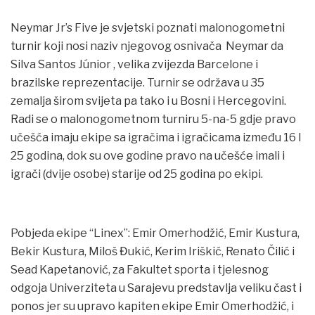
Neymar Jr’s Five je svjetski poznati malonogometni
turnir koji nosi naziv njegovog osnivača Neymar da
Silva Santos Júnior , velika zvijezda Barcelone i
brazilske reprezentacije. Turnir se održava u 35
zemalja širom svijeta pa tako i u Bosni i Hercegovini.
Radi se o malonogometnom turniru 5-na-5 gdje pravo
učešća imaju ekipe sa igračima i igračicama između 16 I
25 godina, dok su ove godine pravo na učešće imali i
igrači (dvije osobe) starije od 25 godina po ekipi.
Pobjeda ekipe “Linex”: Emir Omerhodžić, Emir Kustura,
Bekir Kustura, Miloš Đukić, Kerim Iriškić, Renato Čilić i
Sead Kapetanović, za Fakultet sporta i tjelesnog
odgoja Univerziteta u Sarajevu predstavlja veliku čast i
ponos jer su upravo kapiten ekipe Emir Omerhodžić, i