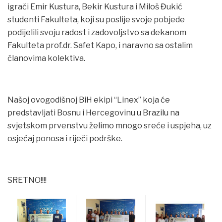
igrači Emir Kustura, Bekir Kustura i Miloš Đukić
studenti Fakulteta, koji su poslije svoje pobjede
podijelili svoju radost i zadovoljstvo sa dekanom
Fakulteta prof.dr. Safet Kapo, i naravno sa ostalim
članovima kolektiva.
Našoj ovogodišnoj BiH ekipi “Linex” koja će
predstavljati Bosnu i Hercegovinu u Brazilu na
svjetskom prvenstvu želimo mnogo sreće i uspjeha, uz
osjećaj ponosa i riječi podrške.
SRETNO!!!!