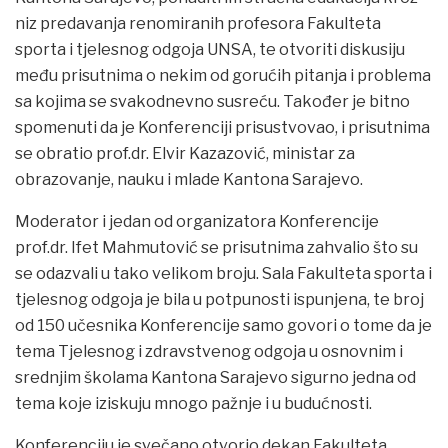
niz predavanja renomiranih profesora Fakulteta
sporta i tjelesnog odgoja UNSA, te otvoriti diskusiju
među prisutnima o nekim od gorućih pitanja i problema
sa kojima se svakodnevno susreću. Također je bitno
spomenuti da je Konferenciji prisustvovao, i prisutnima
se obratio prof.dr. Elvir Kazazović, ministar za
obrazovanje, nauku i mlade Kantona Sarajevo.
Moderator i jedan od organizatora Konferencije
prof.dr. Ifet Mahmutović se prisutnima zahvalio što su
se odazvali u tako velikom broju. Sala Fakulteta sporta i
tjelesnog odgoja je bila u potpunosti ispunjena, te broj
od 150 učesnika Konferencije samo govori o tome da je
tema Tjelesnog i zdravstvenog odgoja u osnovnim i
srednjim školama Kantona Sarajevo sigurno jedna od
tema koje iziskuju mnogo pažnje i u budućnosti.
Konferenciju je svečano otvorio dekan Fakulteta