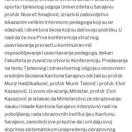
sporta i tjelesnog odgoja Univerziteta u Sarajevu
prof.dr. Nusret Smajlović, izrazivši zadovoljstvo
iskazanim velikim interesom pedagoga koji su se
odazvali, i direktora škola koji su dali svoju podršku. U
nadi da će ova Prva konferencija stručnog
usavršavanja prerasti u kontinuiran vid
osposobljavanja i usavršavanja pedagoga, dekan
Fakulteta je zvanično otvorio Konferenciju. Predavanja
na temu Tjelesnog i zdravstvenog odgoja u osnovnim i
srednjim školama Kantona Sarajevo održali su prof.dr.
Muriz Hadžikadunić, prof.dr Munir Talović i prof.dr. Elvir
Kazazović. U svom obraćanju Ministar, prof.dr. Elvir
Kazazović je istakao da Ministarstvo za obrazovanje,
nauku i mlade Kantona Sarajevo intenzivno radi na
poboljšanju rada obrazovnih institucija u Kantonu
Sarajevo, zamolivši sve prisutne da i oni daju svoj
doprinos sistematskom unapređenju obrazovnog