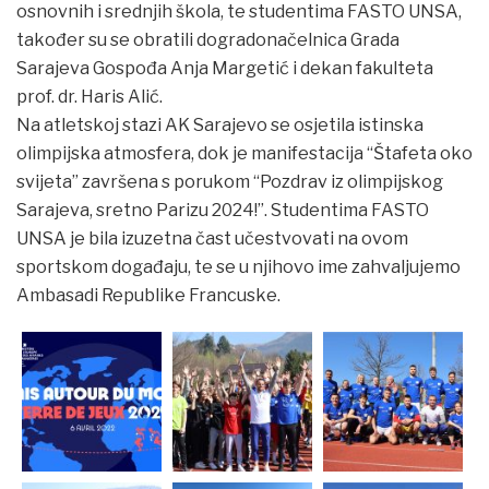
osnovnih i srednjih škola, te studentima FASTO UNSA,
također su se obratili dogradonačelnica Grada
Sarajeva Gospođa Anja Margetić i dekan fakulteta
prof. dr. Haris Alić.
Na atletskoj stazi AK Sarajevo se osjetila istinska
olimpijska atmosfera, dok je manifestacija “Štafeta oko
svijeta” završena s porukom “Pozdrav iz olimpijskog
Sarajeva, sretno Parizu 2024!”. Studentima FASTO
UNSA je bila izuzetna čast učestvovati na ovom
sportskom događaju, te se u njihovo ime zahvaljujemo
Ambasadi Republike Francuske.