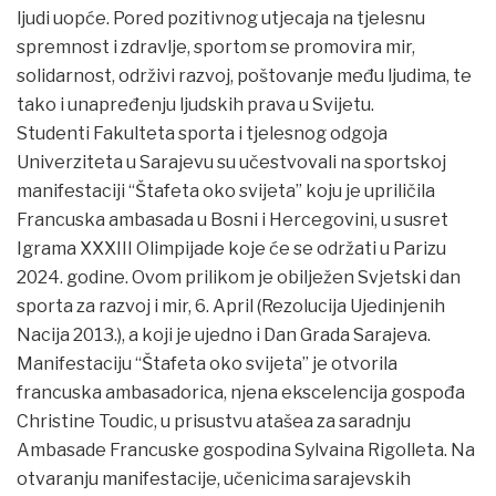
ljudi uopće. Pored pozitivnog utjecaja na tjelesnu
spremnost i zdravlje, sportom se promovira mir,
solidarnost, održivi razvoj, poštovanje među ljudima, te
tako i unapređenju ljudskih prava u Svijetu.
Studenti Fakulteta sporta i tjelesnog odgoja
Univerziteta u Sarajevu su učestvovali na sportskoj
manifestaciji “Štafeta oko svijeta” koju je upriličila
Francuska ambasada u Bosni i Hercegovini, u susret
Igrama XXXIII Olimpijade koje će se održati u Parizu
2024. godine. Ovom prilikom je obilježen Svjetski dan
sporta za razvoj i mir, 6. April (Rezolucija Ujedinjenih
Nacija 2013.), a koji je ujedno i Dan Grada Sarajeva.
Manifestaciju “Štafeta oko svijeta” je otvorila
francuska ambasadorica, njena ekscelencija gospođa
Christine Toudic, u prisustvu atašea za saradnju
Ambasade Francuske gospodina Sylvaina Rigolleta. Na
otvaranju manifestacije, učenicima sarajevskih