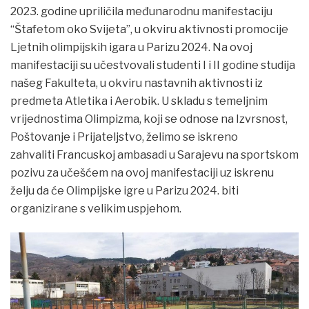
2023. godine upriličila međunarodnu manifestaciju
“Štafetom oko Svijeta”, u okviru aktivnosti promocije
Ljetnih olimpijskih igara u Parizu 2024. Na ovoj
manifestaciji su učestvovali studenti I i II godine studija
našeg Fakulteta, u okviru nastavnih aktivnosti iz
predmeta Atletika i Aerobik. U skladu s temeljnim
vrijednostima Olimpizma, koji se odnose na Izvrsnost,
Poštovanje i Prijateljstvo, želimo se iskreno
zahvaliti Francuskoj ambasadi u Sarajevu na sportskom
pozivu za učešćem na ovoj manifestaciji uz iskrenu
želju da će Olimpijske igre u Parizu 2024. biti
organizirane s velikim uspjehom.