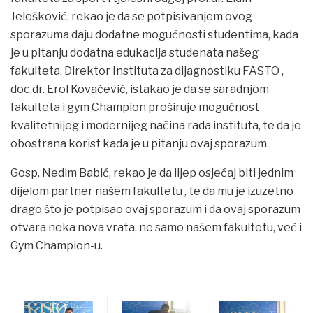
Jelešković, rekao je da se potpisivanjem ovog
sporazuma daju dodatne mogućnosti studentima, kada
je u pitanju dodatna edukacija studenata našeg
fakulteta. Direktor Instituta za dijagnostiku FASTO ,
doc.dr. Erol Kovačević, istakao je da se saradnjom
fakulteta i gym Champion proširuje mogućnost
kvalitetnijeg i modernijeg načina rada instituta, te da je
obostrana korist kada je u pitanju ovaj sporazum.
Gosp. Nedim Babić, rekao je da lijep osjećaj biti jednim
dijelom partner našem fakultetu , te da mu je izuzetno
drago što je potpisao ovaj sporazum i da ovaj sporazum
otvara neka nova vrata, ne samo našem fakultetu, već i
Gym Champion-u.