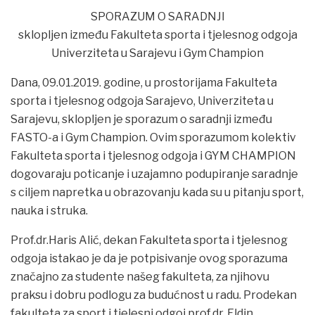
SPORAZUM O SARADNJI
sklopljen između Fakulteta sporta i tjelesnog odgoja
Univerziteta u Sarajevu i Gym Champion
Dana, 09.01.2019. godine, u prostorijama Fakulteta
sporta i tjelesnog odgoja Sarajevo, Univerziteta u
Sarajevu, sklopljen je sporazum o saradnji između
FASTO-a i Gym Champion. Ovim sporazumom kolektiv
Fakulteta sporta i tjelesnog odgoja i GYM CHAMPION
dogovaraju poticanje i uzajamno podupiranje saradnje
s ciljem napretka u obrazovanju kada su u pitanju sport,
nauka i struka.
Prof.dr.Haris Alić, dekan Fakulteta sporta i tjelesnog
odgoja istakao je da je potpisivanje ovog sporazuma
značajno za studente našeg fakulteta, za njihovu
praksu i dobru podlogu za budućnost u radu. Prodekan
fakulteta za sport i tjelesni odgoj prof.dr. Eldin