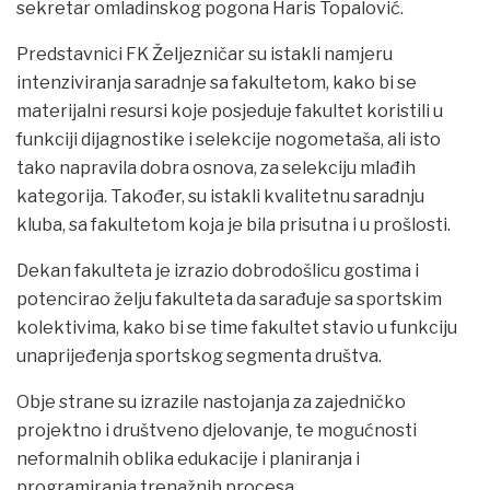
sekretar omladinskog pogona Haris Topalović.
Predstavnici FK Željezničar su istakli namjeru
intenziviranja saradnje sa fakultetom, kako bi se
materijalni resursi koje posjeduje fakultet koristili u
funkciji dijagnostike i selekcije nogometaša, ali isto
tako napravila dobra osnova, za selekciju mlađih
kategorija. Također, su istakli kvalitetnu saradnju
kluba, sa fakultetom koja je bila prisutna i u prošlosti.
Dekan fakulteta je izrazio dobrodošlicu gostima i
potencirao želju fakulteta da sarađuje sa sportskim
kolektivima, kako bi se time fakultet stavio u funkciju
unaprijeđenja sportskog segmenta društva.
Obje strane su izrazile nastojanja za zajedničko
projektno i društveno djelovanje, te mogućnosti
neformalnih oblika edukacije i planiranja i
programiranja trenažnih procesa.