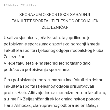
1 Oktobra, 2019 13:22
SPORAZUM O SPORTSKOJ SARADNJI
FAKULTET SPORTA I TJELESNOG ODGOJA i FK
ŽELJEZNIČAR
U sali za sjednice vijeća Fakulteta , upriličeno je
potpisivanje sporazuma o sportskoj saradnji između
Fakulteta sporta i tjelesnog odgoja i fudbalskog kluba
Željezničar.
Vijeće fakulteta je na sjednici jednoglasno dalo
podršku za potpisivanje sporazuma.
Činu potpisivanja sporazuma su u ime fakulteta dekan
Fakulteta sporta i tjelesnog odgoja prisustvovali,
prof.dr. Haris Alić zajedno sa menadžmentom fakulteta,
a u ime FK Željezničar direktor omladinskog pogona
Haris Alihodžić, član upravnog odbora Selen Balić, i