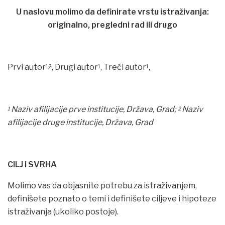
U naslovu molimo da definirate vrstu istraživanja:
originalno, pregledni rad ili drugo
Prvi autor
, Drugi autor
, Treći autor
,
1,2
1
1
Naziv afilijacije prve institucije, Država, Grad;
Naziv
1
2
afilijacije druge institucije, Država, Grad
CILJ I SVRHA
Molimo vas da objasnite potrebu za istraživanjem,
definišete poznato o temi i definišete ciljeve i hipoteze
istraživanja (ukoliko postoje).