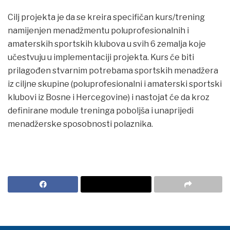
Cilj projekta je da se kreira specifičan kurs/trening
namijenjen menadžmentu poluprofesionalnih i
amaterskih sportskih klubova u svih 6 zemalja koje
učestvuju u implementaciji projekta. Kurs će biti
prilagođen stvarnim potrebama sportskih menadžera
iz ciljne skupine (poluprofesionalni i amaterski sportski
klubovi iz Bosne i Hercegovine) i nastojat će da kroz
definirane module treninga poboljša i unaprijedi
menadžerske sposobnosti polaznika.