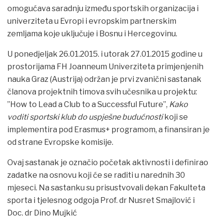
omogućava saradnju između sportskih organizacija i
univerziteta u Evropi i evropskim partnerskim
zemljama koje uključuje i Bosnu i Hercegovinu.
U ponedjeljak 26.01.2015. i utorak 27.01.2015 godine u
prostorijama FH Joanneum Univerziteta primjenjenih
nauka Graz (Austrija) održan je prvi zvanični sastanak
članova projektnih timova svih učesnika u projektu:
”How to Lead a Club to a Successful Future”,
Kako
voditi sportski klub do uspješne budućnosti
koji se
implementira pod Erasmus+ programom, a finansiran je
od strane Evropske komisije.
Ovaj sastanak je označio početak aktivnosti i definirao
zadatke na osnovu koji će se raditi u narednih 30
mjeseci. Na sastanku su prisustvovali dekan Fakulteta
sporta i tjelesnog odgoja Prof. dr Nusret Smajlović i
Doc. dr Dino Mujkić