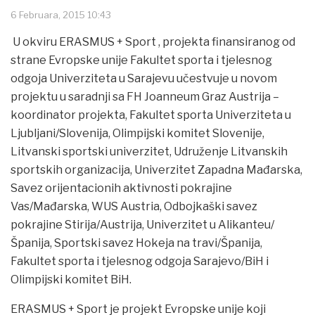
6 Februara, 2015 10:43
U okviru ERASMUS + Sport , projekta finansiranog od
strane Evropske unije Fakultet sporta i tjelesnog
odgoja Univerziteta u Sarajevu učestvuje u novom
projektu u saradnji sa FH Joanneum Graz Austrija –
koordinator projekta, Fakultet sporta Univerziteta u
Ljubljani/Slovenija, Olimpijski komitet Slovenije,
Litvanski sportski univerzitet, Udruženje Litvanskih
sportskih organizacija, Univerzitet Zapadna Mađarska,
Savez orijentacionih aktivnosti pokrajine
Vas/Mađarska, WUS Austria, Odbojkaški savez
pokrajine Stirija/Austrija, Univerzitet u Alikanteu/
Španija, Sportski savez Hokeja na travi/Španija,
Fakultet sporta i tjelesnog odgoja Sarajevo/BiH i
Olimpijski komitet BiH.
ERASMUS + Sport je projekt Evropske unije koji