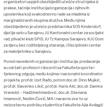
organizatori uspjeli obezbijediti učešće stručnjaka iz
prakse, tačnije institucija/organizacija i njihovih
uposlenika koji svakodnevno rade sa mladima iz
marginaliziranih skupina društva. Među njima
obezbijeđeno je učešće predstavnika SOS Kinderdorf,
dječije selo u Sarajevu, JU Kantonalni centar za socijalni
rad, plivački klub SPID, JU Tz Kampus Sarajevo, KJU Dom
za djecu bez roditeljskog staranja, i Disciplinski centar
za maloljetnike u Sarajevu.
Pored navedenih organizacija i institucija, predavanja
su održali i profesori i docenti sa Fakulteta sporta i
tjelesnog odgoja, među kojima i nacionalni koordinator
projekta, prof.dr. Izet Rađo, potom doc.dr. Dino Mujkić,
prof.dr. Slavenko Likić, prof.dr. Haris Alić, doc.dr. Damira
Vranešić – Hadžimehmedović, doc.dr. Dženana
Imamović, Nedim Čović, MA i naravno sve to uz
neizostavnu podršku studentica Fakulteta Ajla Avdagić