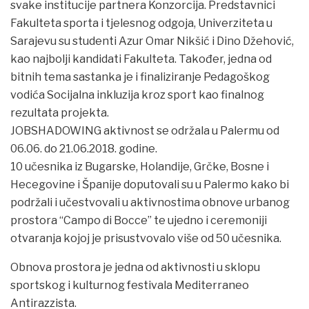
svake institucije partnera Konzorcija. Predstavnici
Fakulteta sporta i tjelesnog odgoja, Univerziteta u
Sarajevu su studenti Azur Omar Nikšić i Dino Džehović,
kao najbolji kandidati Fakulteta. Također, jedna od
bitnih tema sastanka je i finaliziranje Pedagoškog
vodića Socijalna inkluzija kroz sport kao finalnog
rezultata projekta.
JOBSHADOWING aktivnost se održala u Palermu od
06.06. do 21.06.2018. godine.
10 učesnika iz Bugarske, Holandije, Grčke, Bosne i
Hecegovine i Španije doputovali su u Palermo kako bi
podržali i učestvovali u aktivnostima obnove urbanog
prostora “Campo di Bocce” te ujedno i ceremoniji
otvaranja kojoj je prisustvovalo više od 50 učesnika.
Obnova prostora je jedna od aktivnosti u sklopu
sportskog i kulturnog festivala Mediterraneo
Antirazzista.