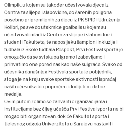
Olimpik, u kojem su također učestvovala djeca iz
Centra za slijepe i slabovidne, do šarenih poligona
posebno pripremljenih za djecu iz PK SPID i Udruženja
Kolibri, pa sve do utakmice goalballa u kojem su
učestvovali mladi iz Centra za slijepe i slabovidne i
studenti Fakulteta, te naposljeku šampioni inkluzije i
fudbala iz Škole fudbala Respekt, Prvi Festival sporta je
omogućio da se svi skupa igramo i zabavljamo i
prihvatimo one pored nas kao naše suigrače. Svako od
učesnika današnjeg Festivala sporta je pobjednik,
stoga je na kraju svake sportske aktivnosti ispraćaj
naših učesnika bio popraćen i dodijelom zlatne
medalje.
Ovim putem želimo se zahvaliti organizacijama i
institucijama bez čijeg učešća Prvi Festival sporta ne bi
mogao biti organizovan, dok će Fakultet sporta i
tjelesnog odgoja Univerziteta u Sarajevu nastaviti