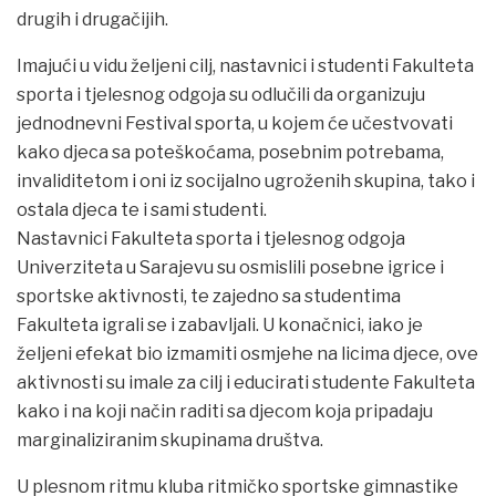
drugih i drugačijih.
Imajući u vidu željeni cilj, nastavnici i studenti Fakulteta
sporta i tjelesnog odgoja su odlučili da organizuju
jednodnevni Festival sporta, u kojem će učestvovati
kako djeca sa poteškoćama, posebnim potrebama,
invaliditetom i oni iz socijalno ugroženih skupina, tako i
ostala djeca te i sami studenti.
Nastavnici Fakulteta sporta i tjelesnog odgoja
Univerziteta u Sarajevu su osmislili posebne igrice i
sportske aktivnosti, te zajedno sa studentima
Fakulteta igrali se i zabavljali. U konačnici, iako je
željeni efekat bio izmamiti osmjehe na licima djece, ove
aktivnosti su imale za cilj i educirati studente Fakulteta
kako i na koji način raditi sa djecom koja pripadaju
marginaliziranim skupinama društva.
U plesnom ritmu kluba ritmičko sportske gimnastike