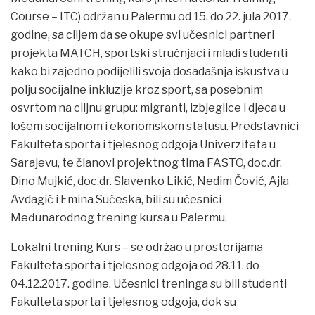
Course – ITC) održan u Palermu od 15. do 22. jula 2017.
godine, sa ciljem da se okupe svi učesnici partneri
projekta MATCH, sportski stručnjaci i mladi studenti
kako bi zajedno podijelili svoja dosadašnja iskustva u
polju socijalne inkluzije kroz sport, sa posebnim
osvrtom na ciljnu grupu: migranti, izbjeglice i djeca u
lošem socijalnom i ekonomskom statusu. Predstavnici
Fakulteta sporta i tjelesnog odgoja Univerziteta u
Sarajevu, te članovi projektnog tima FASTO, doc.dr.
Dino Mujkić, doc.dr. Slavenko Likić, Nedim Čović, Ajla
Avdagić i Emina Sućeska, bili su učesnici
Međunarodnog trening kursa u Palermu.
Lokalni trening Kurs – se održao u prostorijama
Fakulteta sporta i tjelesnog odgoja od 28.11. do
04.12.2017. godine. Učesnici treninga su bili studenti
Fakulteta sporta i tjelesnog odgoja, dok su