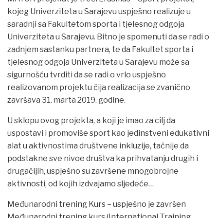
kojeg Univerziteta u Sarajevu uspješno realizuje u
saradnji sa Fakultetom sporta i tjelesnog odgoja
Univerziteta u Sarajevu. Bitno je spomenuti da se radi o
zadnjem sastanku partnera, te da Fakultet sporta i
tjelesnog odgoja Univerziteta u Sarajevu može sa
sigurnošću tvrditi da se radi o vrlo uspješno
realizovanom projektu čija realizacija se zvanično
završava 31. marta 2019. godine.
U sklopu ovog projekta, a koji je imao za cilj da
uspostavi i promoviše sport kao jedinstveni edukativni
alat u aktivnostima društvene inkluzije, tačnije da
podstakne sve nivoe društva ka prihvatanju drugih i
drugačijih, uspješno su završene mnogobrojne
aktivnosti, od kojih izdvajamo sljedeće…
Međunarodni trening Kurs – uspješno je završen
Međunarodni trening kurs (International Training