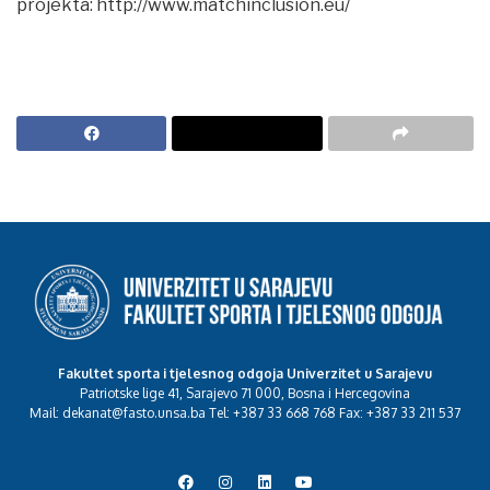
projekta: http://www.matchinclusion.eu/
Fakultet sporta i tjelesnog odgoja Univerzitet u Sarajevu
Patriotske lige 41, Sarajevo 71 000, Bosna i Hercegovina
Mail: dekanat@fasto.unsa.ba Tel: +387 33 668 768 Fax: +387 33 211 537