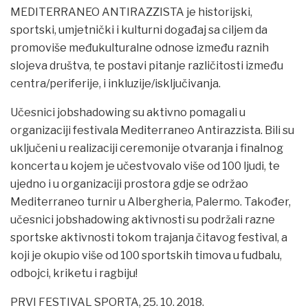
MEDITERRANEO ANTIRAZZISTA je historijski,
sportski, umjetnički i kulturni događaj sa ciljem da
promoviše međukulturalne odnose između raznih
slojeva društva, te postavi pitanje različitosti između
centra/periferije, i inkluzije/isključivanja.
Učesnici jobshadowing su aktivno pomagali u
organizaciji festivala Mediterraneo Antirazzista. Bili su
uključeni u realizaciji ceremonije otvaranja i finalnog
koncerta u kojem je učestvovalo više od 100 ljudi, te
ujedno i u organizaciji prostora gdje se održao
Mediterraneo turnir u Albergheria, Palermo. Također,
učesnici jobshadowing aktivnosti su podržali razne
sportske aktivnosti tokom trajanja čitavog festival, a
koji je okupio više od 100 sportskih timova u fudbalu,
odbojci, kriketu i ragbiju!
PRVI FESTIVAL SPORTA, 25. 10. 2018.