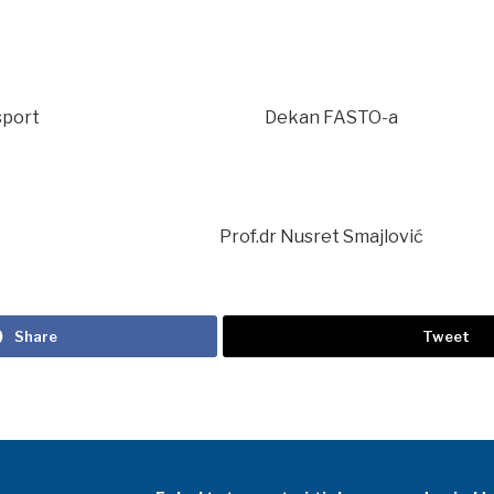
ituta za sport Dekan FASTO-a
t Kapo Prof.dr Nusret Smajlović
Share
Tweet