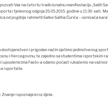
pozvati Vas na četvrtu tradicionalnu manifestaciju „Salih Sal
sporta i tjelesnog odgoja 25.05.2015. godine u 11:30 sati. M
jica od pogibije rahmetli Salke Saliha Ćurića – osnivača kara
na dostojanstven i prigodan način sjetimo jedinstvenog sport
osnu i Hercegovinu, te zajedno sa studentima i sportskim r
i i uposlenicima Fasto-a odamo počast i ukažemo na važnos
a i sportiste.
 Znanje i spoznaja kroz djela.