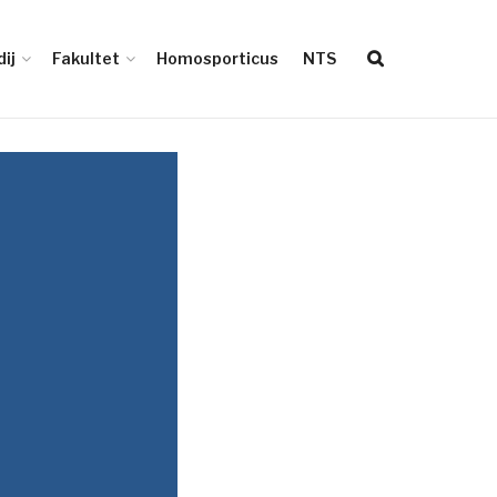
ij
Fakultet
Homosporticus
NTS