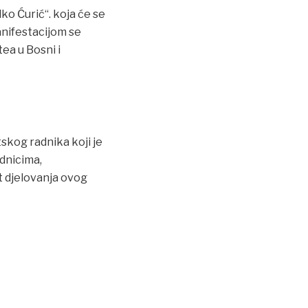
ko Ćurić“. koja će se
anifestacijom se
tea u Bosni i
skog radnika koji je
adnicima,
t djelovanja ovog