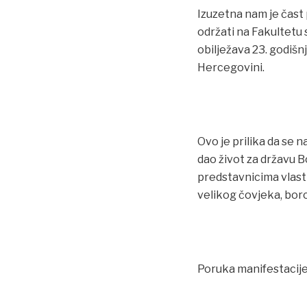
Izuzetna nam je čast 
održati na Fakultetu 
obilježava 23. godišn
Hercegovini.
Ovo je prilika da se 
dao život za državu B
predstavnicima vlast
velikog čovjeka, borc
Poruka manifestacije: