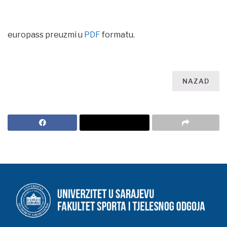
europass preuzmi u
PDF
formatu.
NAZAD