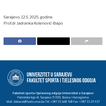
Sarajevo, 12.5. 2025. godine
Prof.dr Jadranka Kolenović-Đapo
Fakultet sporta i tjelesnog odgoja Univerzitet u Sarajevu
Patriotske lige 41, Sarajevo 71 000, Bosna i Hercegovina
Mail: dekanat@fasto.unsa.ba Tel: +387 33 668 768 Fax: +387 33 211 537