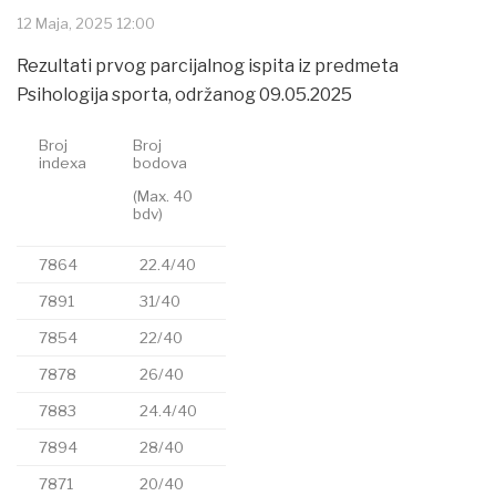
12 Maja, 2025 12:00
Rezultati prvog parcijalnog ispita iz predmeta
Psihologija sporta, održanog 09.05.2025
Broj
Broj
indexa
bodova
(Max. 40
bdv)
7864
22.4/40
7891
31/40
7854
22/40
7878
26/40
7883
24.4/40
7894
28/40
7871
20/40