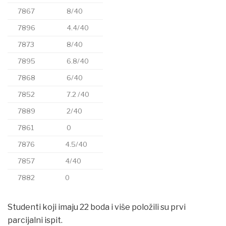
7867
8/40
7896
4.4/40
7873
8/40
7895
6.8/40
7868
6/40
7852
7.2 /40
7889
2/40
7861
0
7876
4.5/40
7857
4/40
7882
0
Studenti koji imaju 22 boda i više položili su prvi
parcijalni ispit.