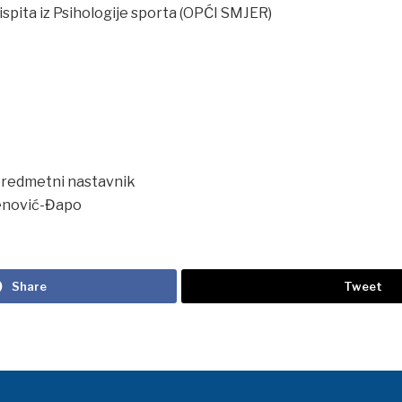
spita iz Psihologije sporta (OPĆI SMJER)
 predmetni nastavnik
lenović-Đapo
Share
Tweet