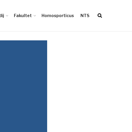
ij
Fakultet
Homosporticus
NTS