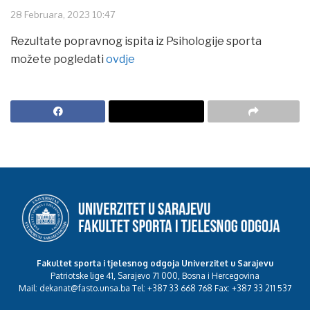
28 Februara, 2023 10:47
Rezultate popravnog ispita iz Psihologije sporta
možete pogledati
ovdje
Fakultet sporta i tjelesnog odgoja Univerzitet u Sarajevu
Patriotske lige 41, Sarajevo 71 000, Bosna i Hercegovina
Mail: dekanat@fasto.unsa.ba Tel: +387 33 668 768 Fax: +387 33 211 537