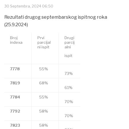
30 Septembra, 2024 06:50
Rezultati drugog septembarskog ispitnog roka
(25.9.2024)
Broj
Prvi
Drugi
indexa
parcijal
parcij
ni ispit
alni
ispit
7778
55%
73%
7819
68%
61%
7784
55%
70%
7792
58%
70%
7823
58%