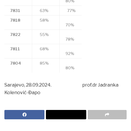
80%
7831
63%
77%
7818
58%
70%
7822
55%
78%
7811
68%
92%
7804
85%
80%
Sarajevo, 28.09.2024. prof.dr Jadranka
Kolenović-Đapo