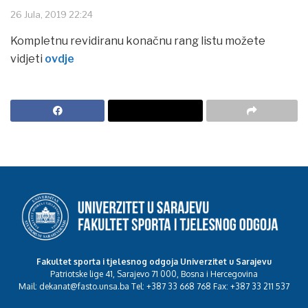
26 Jula, 2019 22:24
Kompletnu revidiranu konačnu rang listu možete
vidjeti
ovdje
Fakultet sporta i tjelesnog odgoja Univerzitet u Sarajevu
Patriotske lige 41, Sarajevo 71 000, Bosna i Hercegovina
Mail: dekanat@fasto.unsa.ba Tel: +387 33 668 768 Fax: +387 33 211 537