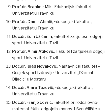
Prof.dr. Branimir Miki,
Edukacijski fakultet,
Univerzitet u Travniku
Prof.dr. Damir Ahmić
, Edukacijski fakultet,
Univerzitet u Travniku
Doc.dr. Edin Užičanin
, Fakultet za tjelesni odgoj i
sport, Univerzitet u Tuzli
Prof.dr. Almir Atiković
, Fakultet za tjelesni odgoj i
sport, Univerzitet u Tuzli
Doc.dr. Rijad Novaković
, Nastavnički fakultet –
Odsjek sport i zdravlje, Univerzitet „Džemal
Bijedić“ u Mostaru
Doc.dr. Amra Tuzović
, Edukacijski fakultet,
Univerzitet u Travniku
Doc.dr. Franjo Lovrić,
Fakultet prirodoslovno-
matematičkih i odgojnih znanosti, Sveučilište u