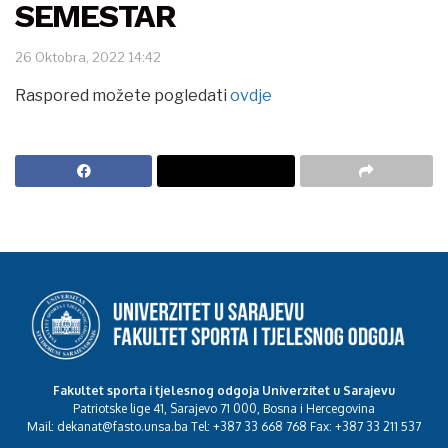
SEMESTAR
26 Oktobra, 2022 14:42
Raspored možete pogledati
ovdje
Fakultet sporta i tjelesnog odgoja Univerzitet u Sarajevu
Patriotske lige 41, Sarajevo 71 000, Bosna i Hercegovina
Mail: dekanat@fasto.unsa.ba Tel: +387 33 668 768 Fax: +387 33 211 537