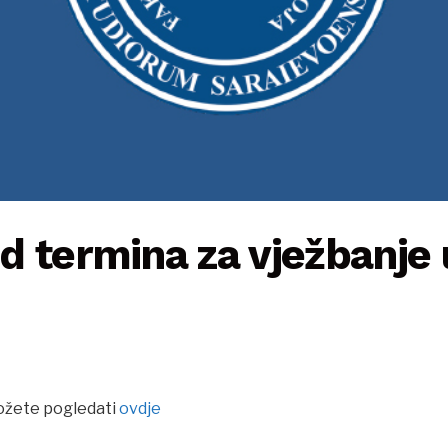
d termina za vježbanje 
ožete pogledati
ovdje