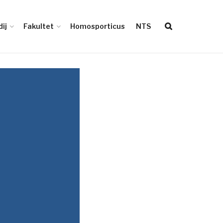
ij
Fakultet
Homosporticus
NTS