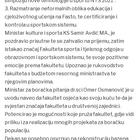
simpoziju nove tehnologije u sportu NTS 2021“.
3. Razmatranje neformalnih oblika edukacija i
cjeloživotnog učenja na Fasto, te certificiranje i
kontrola u sportskom sistemu.
Ministar kulture i sporta KS Samir Avdić MA., je
pozdravio prisutne te se zahvalio na prijemu, zatim
istakao značaj Fakulteta sporta i tjelsnog odgoja u
obrazovnom i sportskom sistemu, te svoje pozitivne
emocije prema fakultetu. Upoznao je rukovodstvo
fakulteta s budžetom resornog ministrastva te
njegovim planovima.
Ministar za boračka pitanja dr.sci Omer Osmanović je u
uvodu naveo da fakultet osjeća kao svoju kuću te da je
svjestan značaja fakulteta u društvenoj zajednici.
Potencirao je mogućnosti koje pruža fakultet, gdje vidi
priliku i za realizaciju mnogih projekata za boračku
populaciju.
Dekan se posebno osvrnuo na rekonstruciju bazena