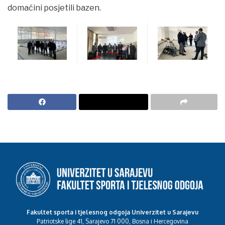
domaćini posjetili bazen.
Fakultet sporta i tjelesnog odgoja Univerzitet u Sarajevu
Patriotske lige 41, Sarajevo 71 000, Bosna i Hercegovina