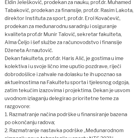
Eldin Jelešković, prodekan za nauku, prof.dr. Muhamed
Tabaković, prodekan za finansije, prof.dr. Rasim Lakota,
direktor Instituta za sport, prof.dr. Erol Kovačević,
prodekan za međunarodnu saradnju i osiguranje
kvaliteta prof.dr Munir Talović, sekretar fakulteta,
Alma Čeljo i šef službe za računovodstvo i finansije
Dženeta Arnautović.
Dekan fakulteta, prof.dr. Haris Alić, je gostima u ime
kolektiva i u svoje lično ime uputio pozdrave, riječi
dobrodošlice i zahvale na dolasku te ih upoznao sa
aktuelnostima na Fakultetu sporta i tjelesnog odgoja,
zatim tekućim izazovima i projektima. Dekan je usvom
uvodnom izlaganju delegirao prioritetne teme za
razgovore:
1. Razmatranje načina podrške u finansiranje bazena
po okončanju radova;
2. Razmatranje nastavka podrške „Međunarodnom