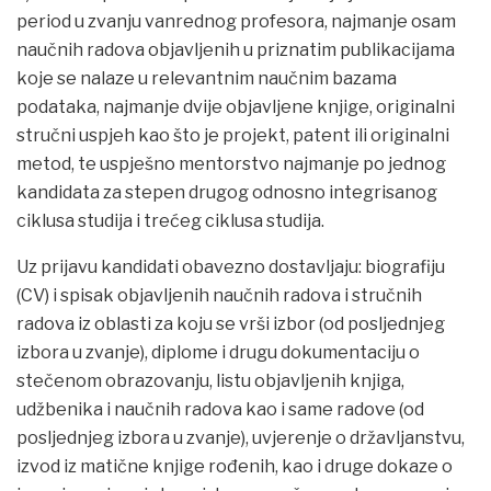
period u zvanju vanrednog profesora, najmanje osam
naučnih radova objavljenih u priznatim publikacijama
koje se nalaze u relevantnim naučnim bazama
podataka, najmanje dvije objavljene knjige, originalni
stručni uspjeh kao što je projekt, patent ili originalni
metod, te uspješno mentorstvo najmanje po jednog
kandidata za stepen drugog odnosno integrisanog
ciklusa studija i trećeg ciklusa studija.
Uz prijavu kandidati obavezno dostavljaju: biografiju
(CV) i spisak objavljenih naučnih radova i stručnih
radova iz oblasti za koju se vrši izbor (od posljednjeg
izbora u zvanje), diplome i drugu dokumentaciju o
stečenom obrazovanju, listu objavljenih knjiga,
udžbenika i naučnih radova kao i same radove (od
posljednjeg izbora u zvanje), uvjerenje o državljanstvu,
izvod iz matične knjige rođenih, kao i druge dokaze o