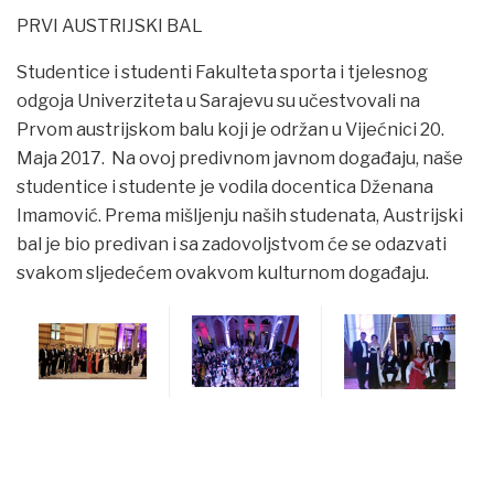
PRVI AUSTRIJSKI BAL
Studentice i studenti Fakulteta sporta i tjelesnog
odgoja Univerziteta u Sarajevu su učestvovali na
Prvom austrijskom balu koji je održan u Vijećnici 20.
Maja 2017. Na ovoj predivnom javnom događaju, naše
studentice i studente je vodila docentica Dženana
Imamović. Prema mišljenju naših studenata, Austrijski
bal je bio predivan i sa zadovoljstvom će se odazvati
svakom sljedećem ovakvom kulturnom događaju.