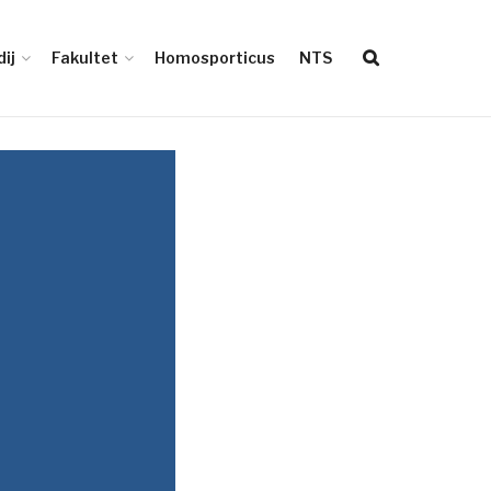
ij
Fakultet
Homosporticus
NTS