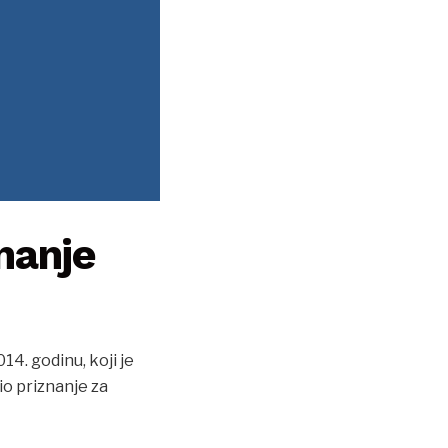
nanje
14. godinu, koji je
io priznanje za