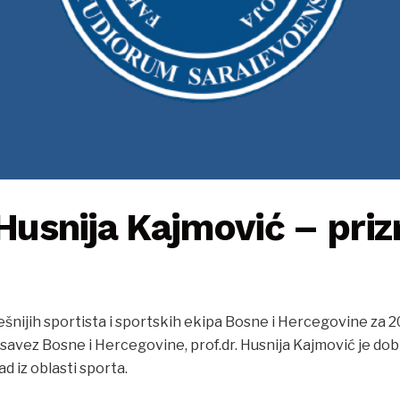
 Husnija Kajmović – priz
ešnijih sportista i sportskih ekipa Bosne i Hercegovine za 20
savez Bosne i Hercegovine, prof.dr. Husnija Kajmović je dob
d iz oblasti sporta.