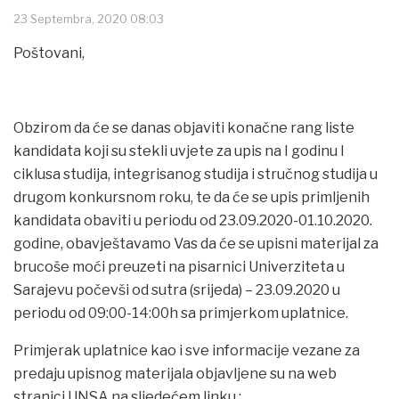
23 Septembra, 2020 08:03
Poštovani,
Obzirom da će se danas objaviti konačne rang liste
kandidata koji su stekli uvjete za upis na I godinu I
ciklusa studija, integrisanog studija i stručnog studija u
drugom konkursnom roku, te da će se upis primljenih
kandidata obaviti u periodu od 23.09.2020-01.10.2020.
godine, obavještavamo Vas da će se upisni materijal za
brucoše moći preuzeti na pisarnici Univerziteta u
Sarajevu počevši od sutra (srijeda) – 23.09.2020 u
periodu od 09:00-14:00h sa primjerkom uplatnice.
Primjerak uplatnice kao i sve informacije vezane za
predaju upisnog materijala objavljene su na web
stranici UNSA na sljedećem linku :