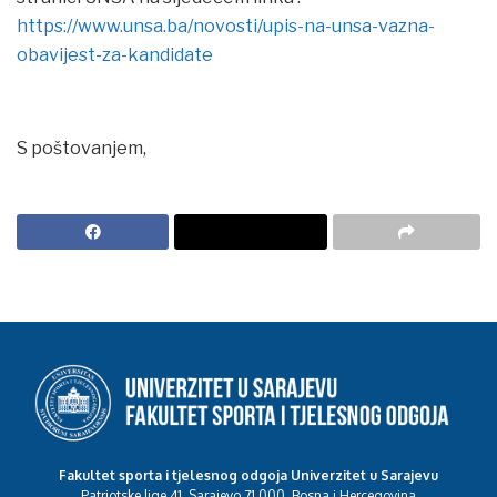
https://www.unsa.ba/novosti/upis-na-unsa-vazna-
obavijest-za-kandidate
S poštovanjem,
Fakultet sporta i tjelesnog odgoja Univerzitet u Sarajevu
Patriotske lige 41, Sarajevo 71 000, Bosna i Hercegovina