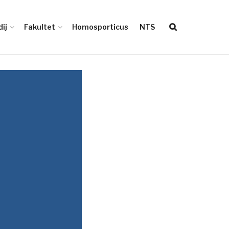
ij
Fakultet
Homosporticus
NTS