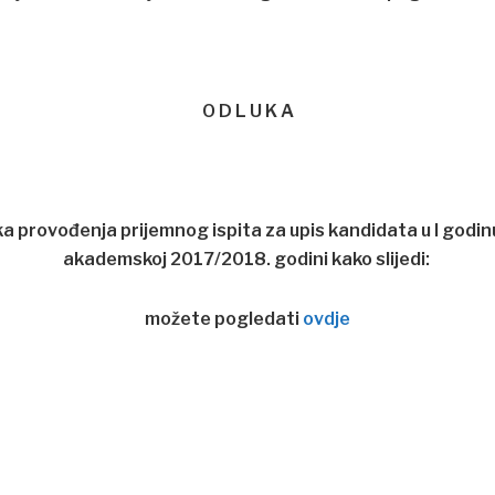
O D L U K A
 provođenja prijemnog ispita za upis kandidata u I godinu 
akademskoj 2017/2018. godini kako slijedi:
možete pogledati
ovdje