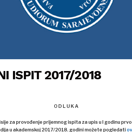
I ISPIT 2017/2018
O D L U K A
sije za provođenje prijemnog ispita za upis u I godinu prvo
dija u akademskoj 2017/2018. godini možete pogledati
ov