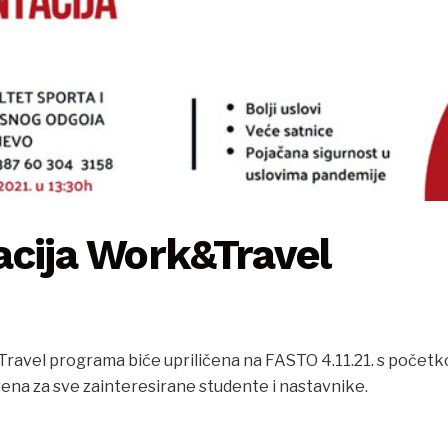
acija Work&Travel
avel programa biće upriličena na FASTO 4.11.21. s početk
rena za sve zainteresirane studente i nastavnike.