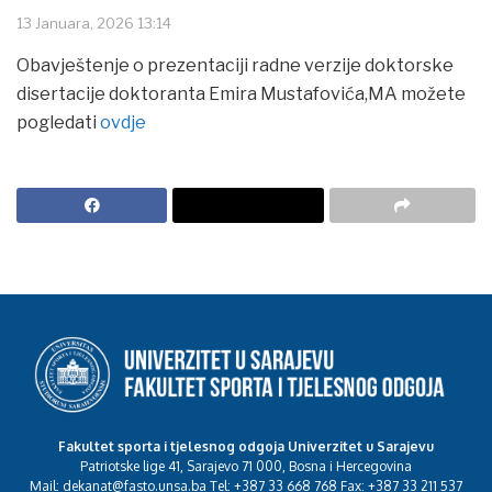
13 Januara, 2026 13:14
Obavještenje o prezentaciji radne verzije doktorske
disertacije doktoranta Emira Mustafovića,MA možete
pogledati
ovdje
Fakultet sporta i tjelesnog odgoja Univerzitet u Sarajevu
Patriotske lige 41, Sarajevo 71 000, Bosna i Hercegovina
Mail: dekanat@fasto.unsa.ba Tel: +387 33 668 768 Fax: +387 33 211 537