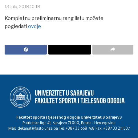
13 Jula, 2018 10:18
Kompletnu preliminarnu rang listu možete
pogledati
ovdje
Fakultet sporta i tjelesnog odgoja Univerzitet u Sarajevu
Patriotske lige 41, Sarajevo 71 000, Bosna i Hercegovina
Mail: dekanat@fasto.unsa.ba Tel: +387 33 668 768 Fax: +387 33 211 537