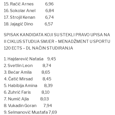
15. Račić Arnes 6,96
16. Sokolar Anel 6,84
17. Strojil Kenan 6,74
18. Jajagić Dino 6,57
SPISAK KANDIDATA KOJI SU STEKLI PRAVO UPISA NA
II CIKLUS STUDIJA SMJER – MENADŽMENT U SPORTU
120 ECTS – DL NAČIN STUDIRANJA
1. Hajdarević Nataša 9,45
2. Svetlin Leon 8,74
3. Bećar Amila 8,65
4. Ćatić Mirsad 8,45
5. Habibija Amina 8,39
6. Zuhrić Faris 8,10
7. Numić Ajla 8,03
8. Vukadin Goran 7,94
9. Selmanović Mustafa 7,69