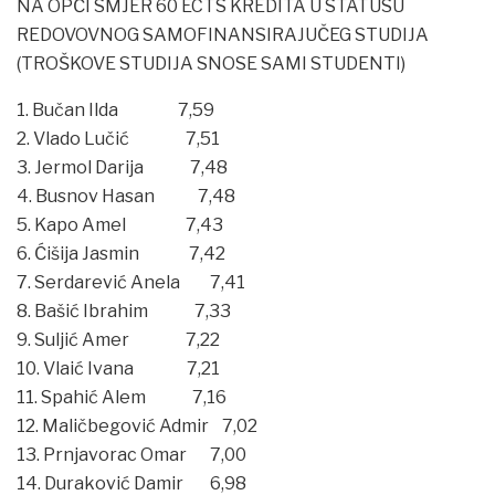
NA OPĆI SMJER 60 ECTS KREDITA U STATUSU
REDOVOVNOG SAMOFINANSIRAJUČEG STUDIJA
(TROŠKOVE STUDIJA SNOSE SAMI STUDENTI)
1. Bučan Ilda 7,59
2. Vlado Lučić 7,51
3. Jermol Darija 7,48
4. Busnov Hasan 7,48
5. Kapo Amel 7,43
6. Ćišija Jasmin 7,42
7. Serdarević Anela 7,41
8. Bašić Ibrahim 7,33
9. Suljić Amer 7,22
10. Vlaić Ivana 7,21
11. Spahić Alem 7,16
12. Maličbegović Admir 7,02
13. Prnjavorac Omar 7,00
14. Duraković Damir 6,98