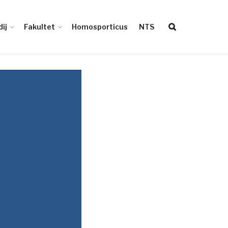
ij
Fakultet
Homosporticus
NTS