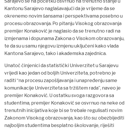
Sarajevo se na početku osvrnuo na trenutno stanje u
Kantonu Sarajevo naglašavajući da je vrijeme da se
okrenemo novim šansama i perspektivama posebno u
procesu obrazovanja. Po pitanju Visokog obrazovanja
premijer Konaković je naglasio da se trenutno radi na
izmjenama i dopunama Zakona o Visokom obrazovanju,
te da su u samu njegovu izmjenu uključeni kako vlada
Kantona Sarajevo, tako i akademska zajednica.
Unatoč činjenici da statistički Univerzitet u Sarajevu
vrijedi kao jedan od boljih Univerziteta, potrebno je
raditi “na procesu zapošljavanja i unapređenju same
komunikacije Univerziteta sa tržištem rada”, naveo je
premijer Konaković. U ostatku svoga razgovora sa
studentima, premijer Konaković se osvrnuo na neke od
trenutnih inicijativa koje bi se trebale regulisati novim
Zakonom Visokog obrazovanja, kao što su: obezbijediti
najboljim studentima besplatno školovanje, riješiti