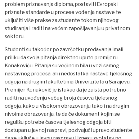
problem priznavanja diploma, postaviti Evropski
priznate standarde u procese vođenja nastave te
uključiti više prakse za studente tokom njihovog
studiranja i raditi na većem zapošljavanju u privatnom
sektoru.
Studenti su također po završetku predavanja imali
priliku da svoja pitanja direktno upute premijeru
Konakoviću. Pitanja su većinom bila u vezi samog
nastavnog procesa, ali i nedostatka nastave tjelesnog
odgoja na drugim fakultetima Univerziteta u Sarajevu.
Premijer Konaković je istakao da je zaista potrebno
raditi na uvođenju većeg broja časova tjelesnog
odgoja, kako u Visokom obrazovanju tako i na drugim
nivoima obrazovanja, te da će dokument kojim se
regulišu potrebe časova tjelesnog odgoja biti
dostupan u javnoj raspravi, pozivajući upravo studente
da se uključe u javnu raspravu i iznesu svoj stav po