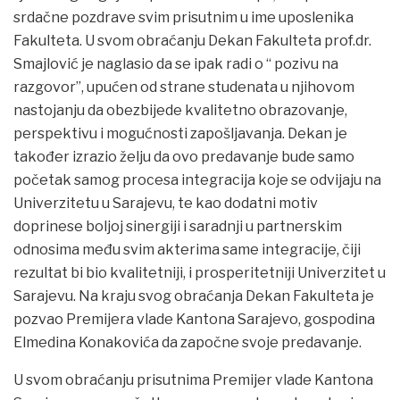
srdačne pozdrave svim prisutnim u ime uposlenika
Fakulteta. U svom obraćanju Dekan Fakulteta prof.dr.
Smajlović je naglasio da se ipak radi o “ pozivu na
razgovor”, upućen od strane studenata u njihovom
nastojanju da obezbijede kvalitetno obrazovanje,
perspektivu i mogućnosti zapošljavanja. Dekan je
također izrazio želju da ovo predavanje bude samo
početak samog procesa integracija koje se odvijaju na
Univerzitetu u Sarajevu, te kao dodatni motiv
doprinese boljoj sinergiji i saradnji u partnerskim
odnosima među svim akterima same integracije, čiji
rezultat bi bio kvalitetniji, i prosperitetniji Univerzitet u
Sarajevu. Na kraju svog obraćanja Dekan Fakulteta je
pozvao Premijera vlade Kantona Sarajevo, gospodina
Elmedina Konakovića da započne svoje predavanje.
U svom obraćanju prisutnima Premijer vlade Kantona