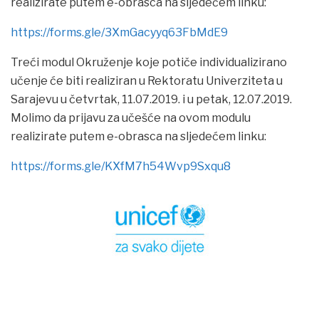
realizirate putem e-obrasca na sljedećem linku:
https://forms.gle/3XmGacyyq63FbMdE9
Treći modul Okruženje koje potiče individualizirano
učenje će biti realiziran u Rektoratu Univerziteta u
Sarajevu u četvrtak, 11.07.2019. i u petak, 12.07.2019.
Molimo da prijavu za učešće na ovom modulu
realizirate putem e-obrasca na sljedećem linku:
https://forms.gle/KXfM7h54Wvp9Sxqu8