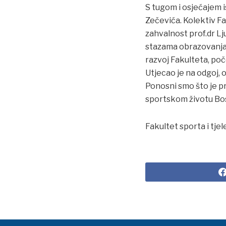
S tugom i osjećajem i
Zečevića. Kolektiv Fa
zahvalnost prof.dr Lj
stazama obrazovanja i
razvoj Fakulteta, po
Utjecao je na odgoj, 
Ponosni smo što je pr
sportskom životu Bo
Fakultet sporta i tje