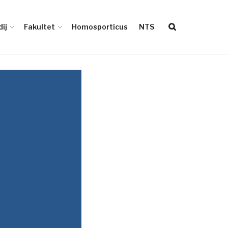
ij
Fakultet
Homosporticus
NTS