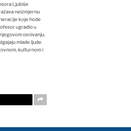
esora Ljubiše
zražava neizmjernu
eneracije koje hode
rofesor ugradio u
u njegovom osnivanju.
dgajaju mlade ljude.
azovnom, kulturnom i