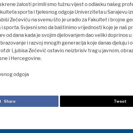
skrene žalosti primili smo tužnu vijest o odlasku našeg prof
kulteta sporta i tjelesnog odgoja Univerziteta u Sarajevu i
ubiši Zečeviću na svemu što je uradio za Fakultet i brojne g
 sporta. Svjesni smo da baštinimo vrijednosti koje je naš p
čev od dana kada je svojim djelovanjem dao veliki doprinos 
obrazovanje i razvoj mnogih generacija koje danas djeluju i o
of.dr Ljubisa Zečević ostavio neizbrisiv trag u javnom, obr
sne i Hercegovine.
lesnog odgoja
Share
Tweet